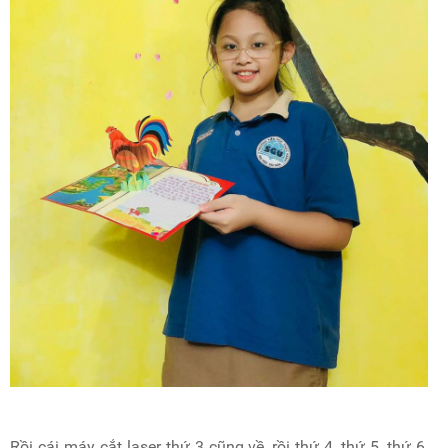
Rồi cái máy cắt laser thứ 3 cũng về, rồi thứ 4, thứ 5, thứ 6,