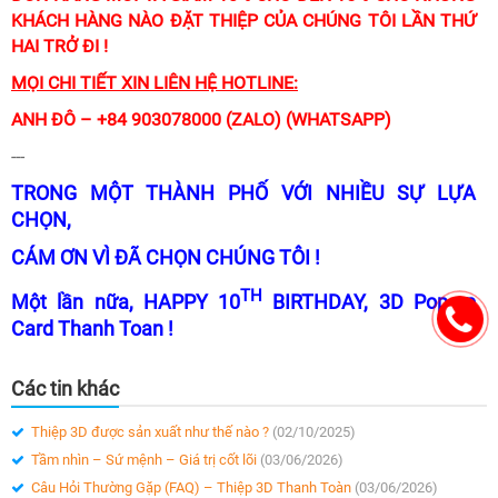
KHÁCH HÀNG NÀO ĐẶT THIỆP CỦA CHÚNG TÔI LẦN THỨ
HAI TRỞ ĐI !
MỌI CHI TIẾT XIN LIÊN HỆ HOTLINE:
ANH ĐÔ – +84 903078000 (ZALO) (WHATSAPP)
---
TRONG MỘT THÀNH PHỐ VỚI NHIỀU SỰ LỰA
CHỌN,
CÁM ƠN VÌ ĐÃ CHỌN CHÚNG TÔI !
TH
Một lần nữa, HAPPY 10
BIRTHDAY, 3D Pop-up
Card Thanh Toan !
Các tin khác
Thiệp 3D được sản xuất như thế nào ?
(02/10/2025)
Tầm nhìn – Sứ mệnh – Giá trị cốt lõi
(03/06/2026)
Câu Hỏi Thường Gặp (FAQ) – Thiệp 3D Thanh Toàn
(03/06/2026)