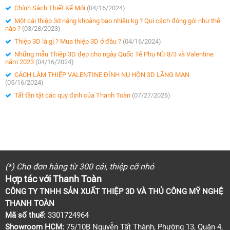
Chính Sách Thiết Kế Mới
(04/16/2024)
Một cái thiệp 3d nặng khoảng bao nhiêu kg ? Qui cách đóng gói như thế
nào ?
(03/28/2023)
Thiệp 3D là gì ? Mua thiệp 3D ở đâu ?
(04/16/2024)
Những mẫu Thiệp 3D đẹp cho ngày Quốc Tế Phụ Nữ 8/3 và Valentine
năm 2023
(04/16/2024)
CÁCH LÀM THIỆP VALENTINE ĐÍNH NỤ HÔN 3D LÃNG MẠN
(05/16/2024)
Tất tần tật các quy định của Thanh Toàn
(07/27/2026)
(*) Cho đơn hàng từ 300 cái, thiệp cỡ nhỏ
Hợp tác với Thanh Toàn
CÔNG TY TNHH SẢN XUẤT THIỆP 3D VÀ THỦ CÔNG MỸ NGHỆ
THANH TOÀN
Mã số thuế:
3301724964
Showroom HCM:
75/10B Nguyễn Tất Thành, Phường 13, Quận 4,