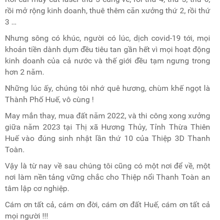
rồi mở rộng kinh doanh, thuê thêm căn xưởng thứ 2, rồi thứ
3 …
Nhưng sông có khúc, người có lúc, dịch covid-19 tới, mọi
khoản tiền dành dụm đều tiêu tan gần hết vì mọi hoạt động
kinh doanh của cả nước và thế giới đều tạm ngưng trong
hơn 2 năm.
Những lúc ấy, chúng tôi nhớ quê hương, chùm khế ngọt là
Thành Phố Huế, vô cùng !
May mắn thay, mua đất năm 2022, và thi công xong xưởng
giữa năm 2023 tại Thị xã Hương Thủy, Tỉnh Thừa Thiên
Huế vào đúng sinh nhật lần thứ 10 của Thiệp 3D Thanh
Toàn.
Vậy là từ nay về sau chúng tôi cũng có một nơi để về, một
nơi làm nền tảng vững chắc cho Thiệp nổi Thanh Toàn an
tâm lập cơ nghiệp.
Cám ơn tất cả, cám ơn đời, cám ơn đất Huế, cám ơn tất cả
mọi người !!!