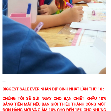
---
BIGGEST SALE EVER NHÂN DỊP SINH NHẬT LẦN THỨ 10 :
CHÚNG TÔI SẼ GỬI NGAY CHO BẠN CHIẾT KHẤU 10%
BẰNG TIỀN MẶT NẾU BẠN GIỚI THIỆU THÀNH CÔNG MỘT
ĐƠN HÀNG MỚI VÀ GIẢM 10% CHO ĐẾN 15% CHO NHỮNG