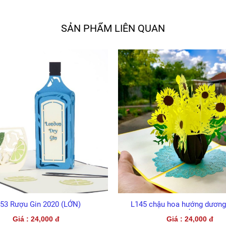
SẢN PHẨM LIÊN QUAN
L145 chậu hoa hướng dương cỡ lớn
D46 Nàng Tiên 
(LỚN)
Giá : 24,000 đ
Gi