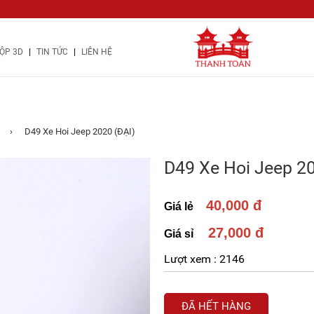
|
|
ỘP 3D
TIN TỨC
LIÊN HỆ
›
D49 Xe Hoi Jeep 2020 (ĐẠI)
D49 Xe Hoi Jeep 20
40,000 đ
Giá lẻ
27,000 đ
Giá sỉ
Lượt xem :
2146
ĐÃ HẾT HÀNG