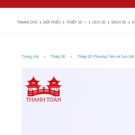
|
|
|
|
|
TRANG CHỦ
GIỚI THIỆU
THIỆP 3D
LỊCH 3D
SÁCH 3D
H
D49
Xe
Hoi
Jeep
2020
Trang chủ
›
Thiệp 3D
›
Thiệp 3D Phương Tiện và Con Vật
(ĐẠI)