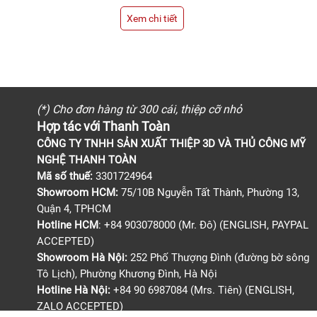
chi tiết
Xem chi tiết
(*) Cho đơn hàng từ 300 cái, thiệp cỡ nhỏ
Hợp tác với Thanh Toàn
CÔNG TY TNHH SẢN XUẤT THIỆP 3D VÀ THỦ CÔNG MỸ
NGHỆ THANH TOÀN
Mã số thuế:
3301724964
Showroom HCM:
75/10B Nguyễn Tất Thành, Phường 13,
Quận 4, TPHCM
Hotline HCM
: +84 903078000 (Mr. Đô) (ENGLISH, PAYPAL
ACCEPTED)
Showroom Hà Nội:
252 Phố Thượng Đình (đường bờ sông
Tô Lịch), Phường Khương Đình, Hà Nội
Hotline Hà Nội:
+84 90 6987084 (Mrs. Tiên) (ENGLISH,
ZALO ACCEPTED)