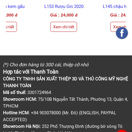
L153 Rượu Gin 2020
L145 chậu hoa hướng
(LỚN)
dương cỡ lớn (LỚN)
Giá : 24,000 đ
Giá : 24,000 đ
Xem chi tiết
Xem chi tiết
(*) Cho đơn hàng từ 300 cái, thiệp cỡ nhỏ
Hợp tác với Thanh Toàn
CÔNG TY TNHH SẢN XUẤT THIỆP 3D VÀ THỦ CÔNG MỸ NGHỆ
THANH TOÀN
Mã số thuế:
3301724964
Showroom HCM:
75/10B Nguyễn Tất Thành, Phường 13, Quận 4,
TPHCM
Hotline HCM
: +84 903078000 (Mr. Đô) (ENGLISH, PAYPAL
ACCEPTED)
Showroom Hà Nội:
252 Phố Thượng Đình (đường bờ sông Tô