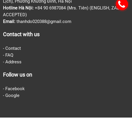
Lịch), Phường Khương Đình, Hà Nội
Hotline Hà Nội:
+84 90 6987084 (Mrs. Tiên) (ENGLISH, ZALO
ACCEPTED)
Email:
thanhdo020388@gmail.com
Contact with us
-
Contact
-
FAQ
-
Address
Follow us on
- Facebook
-
Google
Copyright 2018 Design by 3D THANHTOAN