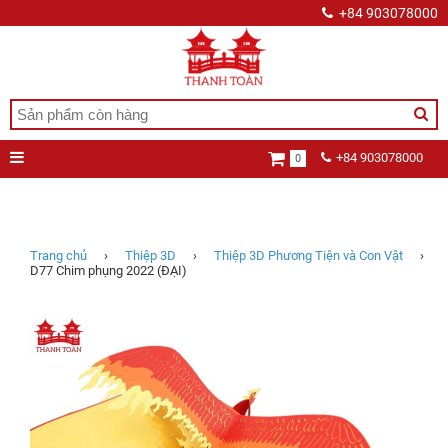
+84 903078000
+84 903078000
0
D77
Chim
phụng
2022
(ĐẠI)
Trang chủ
›
Thiệp 3D
›
Thiệp 3D Phương Tiện và Con Vật
›
D77 Chim phụng 2022 (ĐẠI)