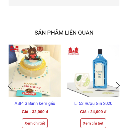
SẢN PHẨM LIÊN QUAN
ASP13 Bánh kem gấu
L153 Rượu Gin 2020
bông 2022 (CODE SP)
(LỚN)
Giá : 32,000 đ
Giá : 24,000 đ
Xem chi tiết
Xem chi tiết