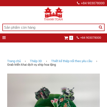
+84 903078000
+84 903078000
0
Grab
triển
khai
dịch
vụ
Trang chủ
›
Thiệp 3D
›
Thiết kế thiệp nổi theo yêu cầu
›
ship
Grab triển khai dịch vụ ship hoa tặng
hoa
tặng