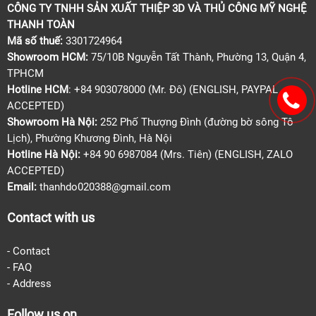
CÔNG TY TNHH SẢN XUẤT THIỆP 3D VÀ THỦ CÔNG MỸ NGHỆ
THANH TOÀN
Mã số thuế:
3301724964
Showroom HCM:
75/10B Nguyễn Tất Thành, Phường 13, Quận 4,
TPHCM
Hotline HCM
: +84 903078000 (Mr. Đô) (ENGLISH, PAYPAL
ACCEPTED)
Showroom Hà Nội:
252 Phố Thượng Đình (đường bờ sông Tô
Lịch), Phường Khương Đình, Hà Nội
Hotline Hà Nội:
+84 90 6987084 (Mrs. Tiên) (ENGLISH, ZALO
ACCEPTED)
Email:
thanhdo020388@gmail.com
Contact with us
-
Contact
-
FAQ
-
Address
Follow us on