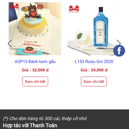
ASP13 Bánh kem gấu
L153 Rượu Gin 2020
L14
bông 2022 (CODE SP)
(LỚN)
dư
Giá : 32,000 đ
Giá : 24,000 đ
Xem chi tiết
Xem chi tiết
(*) Cho đơn hàng từ 300 cái, thiệp cỡ nhỏ
Hợp tác với Thanh Toàn