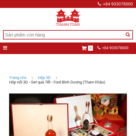
+84 903078000
+84 903078000
0
Hộp
nổi
3D
-
Set
Trang chủ
›
Hộp 3D
›
quà
Hộp nổi 3D - Set quà Tết - Ford Bình Dương (Tham Khảo)
Tết
-
Ford
Bình
Dương
(Tham
Khảo)