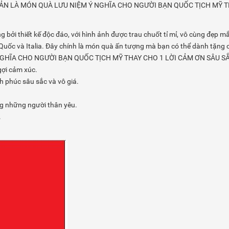
GIẢN LÀ MÓN QUÀ LƯU NIỆM Ý NGHĨA CHO NGƯỜI BẠN QUỐC TỊCH MỸ TH
 thiết kế độc đáo, với hình ảnh được trau chuốt tỉ mỉ, vô cùng đẹp mắt
àn Quốc và Italia. Đây chính là món quà ấn tượng mà bạn có thể dành tặ
GHĨA CHO NGƯỜI BẠN QUỐC TỊCH MỸ THAY CHO 1 LỜI CẢM ƠN SÂU SẮC
gợi cảm xúc.
h phúc sâu sắc và vô giá.
ng những người thân yêu.
.