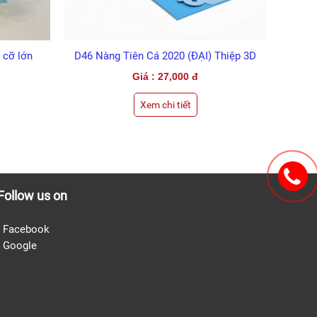
 cỡ lớn
D46 Nàng Tiên Cá 2020 (ĐẠI) Thiệp 3D
Giá : 27,000 đ
Xem chi tiết
Follow us on
- Facebook
-
Google