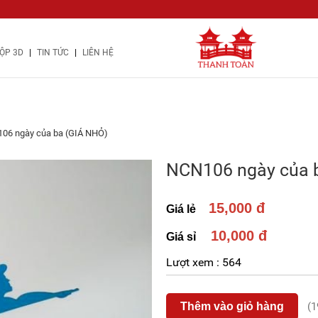
|
|
ỘP 3D
TIN TỨC
LIÊN HỆ
06 ngày của ba (GIÁ NHỎ)
NCN106 ngày của 
15,000 đ
Giá lẻ
10,000 đ
Giá sỉ
Lượt xem :
564
Thêm vào giỏ hàng
(1