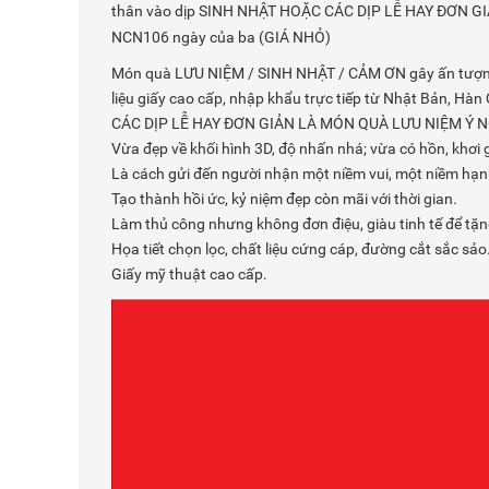
thân vào dịp SINH NHẬT HOẶC CÁC DỊP LỄ HAY ĐƠN 
NCN106 ngày của ba (GIÁ NHỎ)
Món quà LƯU NIỆM / SINH NHẬT / CẢM ƠN gây ấn tượng bởi
liệu giấy cao cấp, nhập khẩu trực tiếp từ Nhật Bản, H
CÁC DỊP LỄ HAY ĐƠN GIẢN LÀ MÓN QUÀ LƯU NIỆM Ý N
Vừa đẹp về khối hình 3D, độ nhấn nhá; vừa có hồn, khơi 
Là cách gửi đến người nhận một niềm vui, một niềm hạn
Tạo thành hồi ức, kỷ niệm đẹp còn mãi với thời gian.
Làm thủ công nhưng không đơn điệu, giàu tinh tế để tặ
Họa tiết chọn lọc, chất liệu cứng cáp, đường cắt sắc sảo
Giấy mỹ thuật cao cấp.