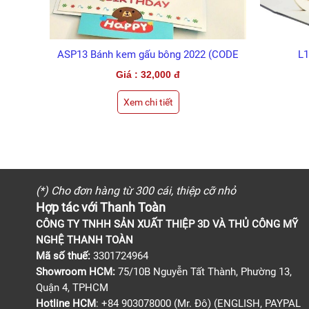
ASP13 Bánh kem gấu bông 2022 (CODE
L1
SP)
Giá : 32,000 đ
Xem chi tiết
(*) Cho đơn hàng từ 300 cái, thiệp cỡ nhỏ
Hợp tác với Thanh Toàn
CÔNG TY TNHH SẢN XUẤT THIỆP 3D VÀ THỦ CÔNG MỸ
NGHỆ THANH TOÀN
Mã số thuế:
3301724964
Showroom HCM:
75/10B Nguyễn Tất Thành, Phường 13,
Quận 4, TPHCM
Hotline HCM
: +84 903078000 (Mr. Đô) (ENGLISH, PAYPAL