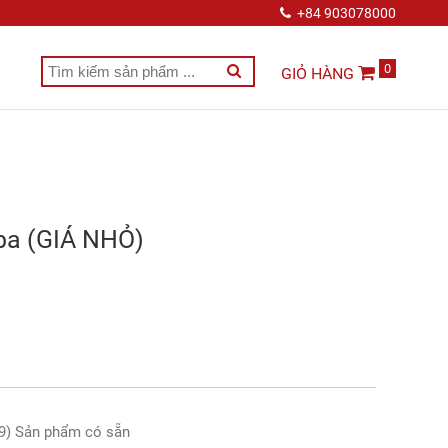
+84 903078000
0
GIỎ HÀNG
ba (GIÁ NHỎ)
9) Sản phẩm có sẵn