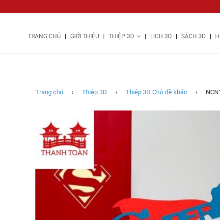
|
|
|
|
|
TRANG CHỦ
GIỚI THIỆU
THIỆP 3D
LỊCH 3D
SÁCH 3D
H
NCN106
ngày
của
ba
(GIÁ
Trang chủ
›
Thiệp 3D
›
Thiệp 3D Chủ đề khác
›
NCN1
NHỎ)