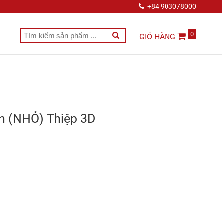
+84 903078000
0
GIỎ HÀNG
h (NHỎ) Thiệp 3D