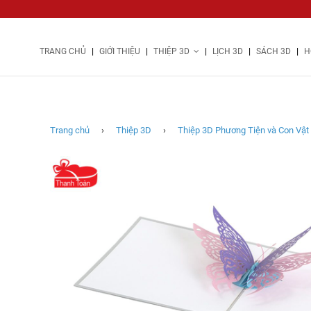
|
|
|
|
|
TRANG CHỦ
GIỚI THIỆU
THIỆP 3D
LỊCH 3D
SÁCH 3D
H
NV93
đôi
bướm
xinh
(NHỎ)
Trang chủ
›
Thiệp 3D
›
Thiệp 3D Phương Tiện và Con Vật
Thiệp
3D