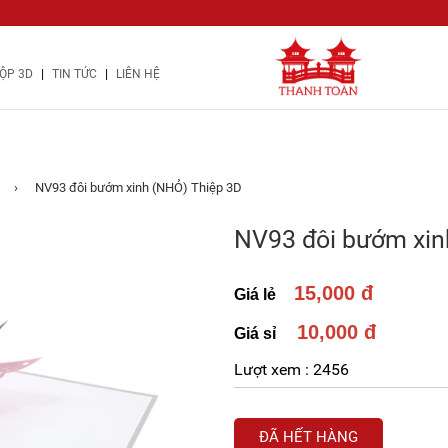
|
|
ỘP 3D
TIN TỨC
LIÊN HỆ
›
NV93 đôi bướm xinh (NHỎ) Thiệp 3D
NV93 đôi bướm xin
15,000 đ
Giá lẻ
10,000 đ
Giá sỉ
Lượt xem :
2456
ĐÃ HẾT HÀNG