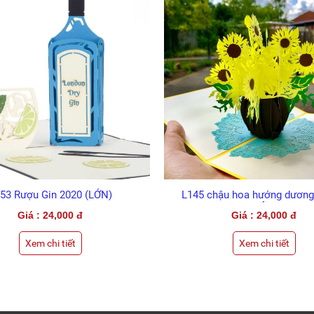
L145 chậu hoa hướng dương cỡ lớn
D46 Nàng Tiên Cá
(LỚN)
Giá : 24,000 đ
Giá :
Xem chi tiết
Xem 