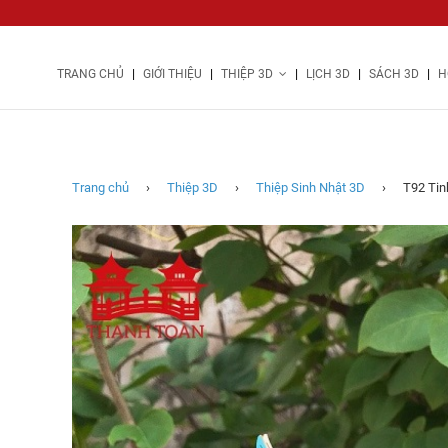
|
|
|
|
|
TRANG CHỦ
GIỚI THIỆU
THIỆP 3D
LỊCH 3D
SÁCH 3D
H
T92
Tinkerbell
2021
(10X15CM)
(TRUNG)
Trang chủ
›
Thiệp 3D
›
Thiệp Sinh Nhật 3D
›
T92 Tin