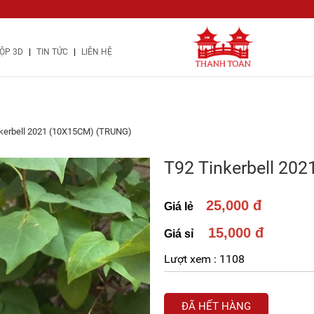
|
|
ỘP 3D
TIN TỨC
LIÊN HỆ
kerbell 2021 (10X15CM) (TRUNG)
T92 Tinkerbell 20
25,000 đ
Giá lẻ
15,000 đ
Giá sỉ
Lượt xem :
1108
ĐÃ HẾT HÀNG