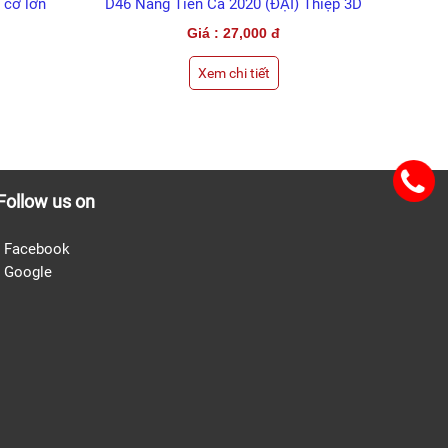
 cỡ lớn
D46 Nàng Tiên Cá 2020 (ĐẠI) Thiệp 3D
Giá : 27,000 đ
Xem chi tiết
Follow us on
- Facebook
-
Google