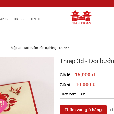
|
|
ỘP 3D
TIN TỨC
LIÊN HỆ
›
Thiệp 3d - Đôi bướm trên nụ hồng - NCN57
Thiệp 3d - Đôi bướ
15,000 đ
Giá lẻ
10,000 đ
Giá sỉ
Lượt xem :
839
Thêm vào giỏ hàng
(1