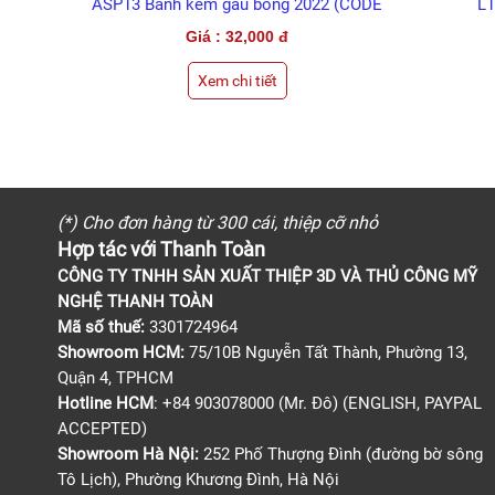
ASP13 Bánh kem gấu bông 2022 (CODE
L1
SP)
Giá : 32,000 đ
Xem chi tiết
(*) Cho đơn hàng từ 300 cái, thiệp cỡ nhỏ
Hợp tác với Thanh Toàn
CÔNG TY TNHH SẢN XUẤT THIỆP 3D VÀ THỦ CÔNG MỸ
NGHỆ THANH TOÀN
Mã số thuế:
3301724964
Showroom HCM:
75/10B Nguyễn Tất Thành, Phường 13,
Quận 4, TPHCM
Hotline HCM
: +84 903078000 (Mr. Đô) (ENGLISH, PAYPAL
ACCEPTED)
Showroom Hà Nội:
252 Phố Thượng Đình (đường bờ sông
Tô Lịch), Phường Khương Đình, Hà Nội