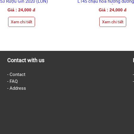
53 Rượu Gin 2020 (LỚN)
L145 chậu hoa hướng dương
(LỚN)
Giá : 24,000 đ
Giá : 24,000 đ
Xem chi tiết
Xem chi tiết
Contact with us
-
Contact
-
FAQ
-
Address