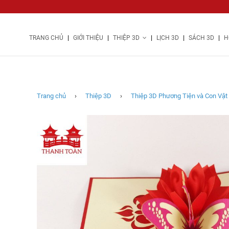
|
|
|
|
|
TRANG CHỦ
GIỚI THIỆU
THIỆP 3D
LỊCH 3D
SÁCH 3D
H
Thiệp
3d
-
Đôi
bướm
Trang chủ
›
Thiệp 3D
›
Thiệp 3D Phương Tiện và Con Vật
trên
nụ
hồng
-
NCN57