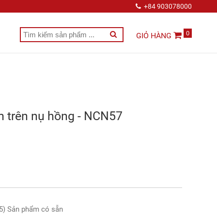
+84 903078000
0
GIỎ HÀNG
m trên nụ hồng - NCN57
5) Sản phẩm có sẵn