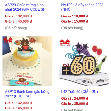
ASP29 Chúc mừng sinh
NV109 Lễ đầy tháng 2023
nhật 2024 (GIÁ CODE SP)
(NHỎ)
Giá sỉ : 32,000 đ
Giá sỉ : 10,000 đ
Giá lẻ : 45,000 đ
Giá lẻ : 15,000 đ
(Đã hết hàng)
(Đã hết hàng)
ASP13 Bánh kem gấu bông
L42 Tuổi 60 (GIÁ LỚN)
2022 (CODE SP)
Giá sỉ : 24,000 đ
Giá sỉ : 32,000 đ
Giá lẻ : 35,000 đ
Giá lẻ : 45,000 đ
(Đã hết hàng)