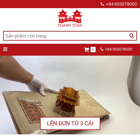
+84 903078000
+84 903078000
0
LÊN ĐƠN TỪ 3 CÁI
Pop
ABOUT
NEW