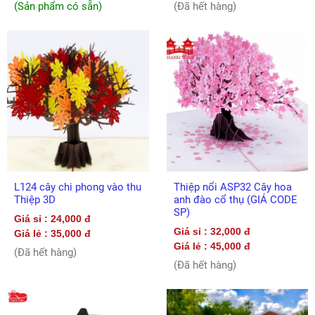
(Sản phẩm có sẵn)
(Đã hết hàng)
L124 cây chi phong vào thu
Thiệp nổi ASP32 Cây hoa
Thiệp 3D
anh đào cổ thụ (GIÁ CODE
SP)
Giá sỉ : 24,000 đ
Giá sỉ : 32,000 đ
Giá lẻ : 35,000 đ
Giá lẻ : 45,000 đ
(Đã hết hàng)
(Đã hết hàng)