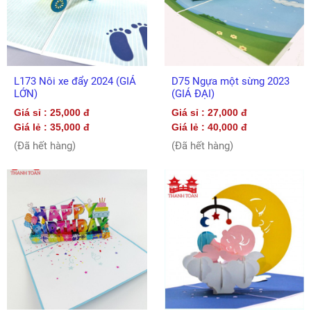
L173 Nôi xe đẩy 2024 (GIÁ
D75 Ngựa một sừng 2023
LỚN)
(GIÁ ĐẠI)
Giá sỉ : 25,000 đ
Giá sỉ : 27,000 đ
Giá lẻ : 35,000 đ
Giá lẻ : 40,000 đ
(Đã hết hàng)
(Đã hết hàng)