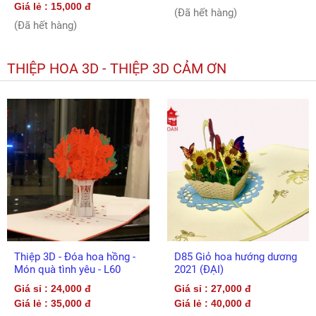
Giá lẻ : 15,000 đ
(Đã hết hàng)
(Đã hết hàng)
THIỆP HOA 3D - THIỆP 3D CẢM ƠN
Thiệp 3D - Đóa hoa hồng -
D85 Giỏ hoa hướng dương
Món quà tình yêu - L60
2021 (ĐẠI)
Giá sỉ : 24,000 đ
Giá sỉ : 27,000 đ
Giá lẻ : 35,000 đ
Giá lẻ : 40,000 đ