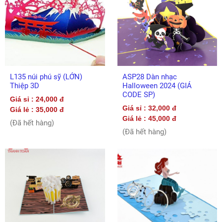
L135 núi phú sỹ (LỚN)
ASP28 Dàn nhạc
Thiệp 3D
Halloween 2024 (GIÁ
CODE SP)
Giá sỉ : 24,000 đ
Giá sỉ : 32,000 đ
Giá lẻ : 35,000 đ
Giá lẻ : 45,000 đ
(Đã hết hàng)
(Đã hết hàng)