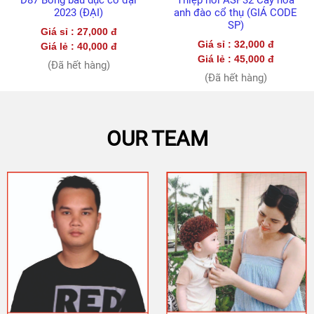
Thiệp nổi ASP32 Cây hoa
ASP07 Đàn bướm khoe sắc
UP
anh đào cổ thụ (GIÁ CODE
2021 (CODE SP)
CHRISTMAS
SP)
CARD
Giá sỉ : 32,000 đ
MEANS
Giá sỉ : 32,000 đ
Giá lẻ : 45,000 đ
OF
TRANSPORT
Giá lẻ : 45,000 đ
(Đã hết hàng)
&
(Đã hết hàng)
POP
UP
ANIMAL
CARD
OTHER
TOPICS
OUR TEAM
POP
UP
CARD
CUSTOM
POP
UP
CARD