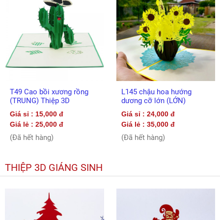
T49 Cao bồi xương rồng
L145 chậu hoa hướng
(TRUNG) Thiệp 3D
dương cỡ lớn (LỚN)
Giá sỉ : 15,000 đ
Giá sỉ : 24,000 đ
Giá lẻ : 25,000 đ
Giá lẻ : 35,000 đ
(Đã hết hàng)
(Đã hết hàng)
THIỆP 3D GIÁNG SINH