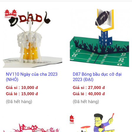
NV110 Ngày của cha 2023
D87 Bóng bầu dục cỡ đại
(NHỎ)
2023 (ĐẠI)
Giá sỉ : 10,000 đ
Giá sỉ : 27,000 đ
Giá lẻ : 15,000 đ
Giá lẻ : 40,000 đ
(Đã hết hàng)
(Đã hết hàng)