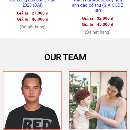
Thiệp nổi ASP32 Cây hoa
ASP07 Đàn bướm khoe sắc
UP
anh đào cổ thụ (GIÁ CODE
2021 (CODE SP)
CHRISTMAS
SP)
CARD
Giá sỉ : 32,000 đ
MEANS
Giá sỉ : 32,000 đ
Giá lẻ : 45,000 đ
OF
TRANSPORT
Giá lẻ : 45,000 đ
(Đã hết hàng)
&
(Đã hết hàng)
POP
UP
ANIMAL
CARD
OTHER
TOPICS
OUR TEAM
POP
UP
CARD
CUSTOM
POP
UP
CARD