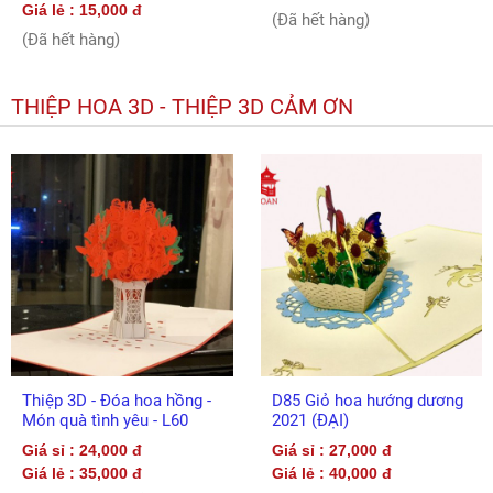
Giá lẻ : 15,000 đ
(Đã hết hàng)
(Đã hết hàng)
THIỆP HOA 3D - THIỆP 3D CẢM ƠN
Thiệp 3D - Đóa hoa hồng -
D85 Giỏ hoa hướng dương
Món quà tình yêu - L60
2021 (ĐẠI)
Giá sỉ : 24,000 đ
Giá sỉ : 27,000 đ
Giá lẻ : 35,000 đ
Giá lẻ : 40,000 đ