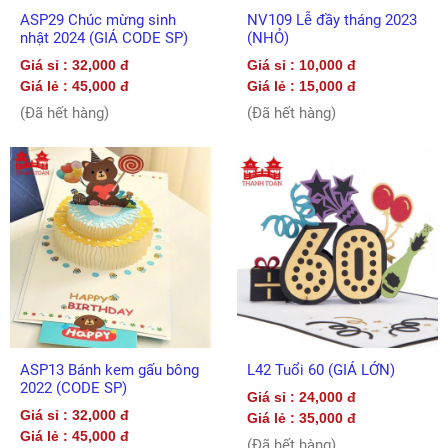
ASP29 Chúc mừng sinh
NV109 Lễ đầy tháng 2023
nhật 2024 (GIÁ CODE SP)
(NHỎ)
Giá sỉ : 32,000 đ
Giá sỉ : 10,000 đ
Giá lẻ : 45,000 đ
Giá lẻ : 15,000 đ
(Đã hết hàng)
(Đã hết hàng)
ASP13 Bánh kem gấu bông
L42 Tuổi 60 (GIÁ LỚN)
2022 (CODE SP)
Giá sỉ : 24,000 đ
Giá sỉ : 32,000 đ
Giá lẻ : 35,000 đ
Giá lẻ : 45,000 đ
(Đã hết hàng)