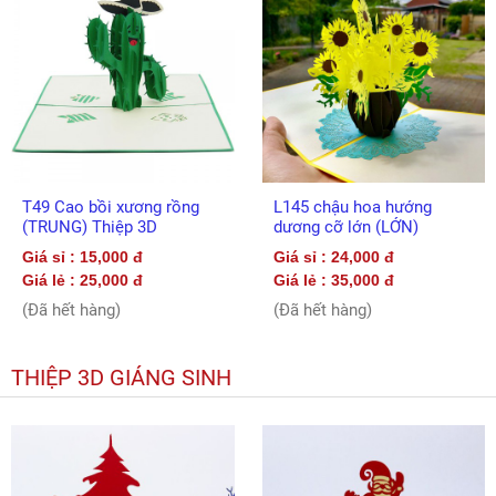
T49 Cao bồi xương rồng
L145 chậu hoa hướng
(TRUNG) Thiệp 3D
dương cỡ lớn (LỚN)
Giá sỉ : 15,000 đ
Giá sỉ : 24,000 đ
Giá lẻ : 25,000 đ
Giá lẻ : 35,000 đ
(Đã hết hàng)
(Đã hết hàng)
THIỆP 3D GIÁNG SINH