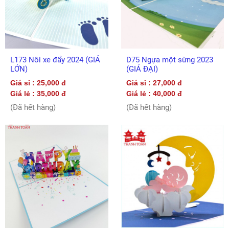
L173 Nôi xe đẩy 2024 (GIÁ
D75 Ngựa một sừng 2023
LỚN)
(GIÁ ĐẠI)
Giá sỉ : 25,000 đ
Giá sỉ : 27,000 đ
Giá lẻ : 35,000 đ
Giá lẻ : 40,000 đ
(Đã hết hàng)
(Đã hết hàng)