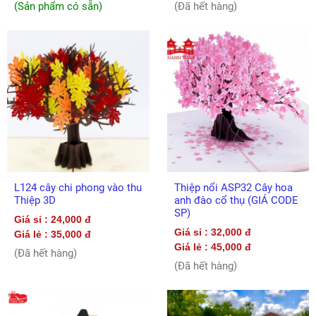
(Sản phẩm có sẵn)
(Đã hết hàng)
L124 cây chi phong vào thu
Thiệp nổi ASP32 Cây hoa
Thiệp 3D
anh đào cổ thụ (GIÁ CODE
SP)
Giá sỉ : 24,000 đ
Giá sỉ : 32,000 đ
Giá lẻ : 35,000 đ
Giá lẻ : 45,000 đ
(Đã hết hàng)
(Đã hết hàng)