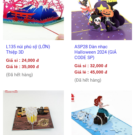
L135 núi phú sỹ (LỚN)
ASP28 Dàn nhạc
Thiệp 3D
Halloween 2024 (GIÁ
CODE SP)
Giá sỉ : 24,000 đ
Giá sỉ : 32,000 đ
Giá lẻ : 35,000 đ
Giá lẻ : 45,000 đ
(Đã hết hàng)
(Đã hết hàng)