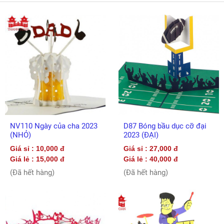
NV110 Ngày của cha 2023
D87 Bóng bầu dục cỡ đại
(NHỎ)
2023 (ĐẠI)
Giá sỉ : 10,000 đ
Giá sỉ : 27,000 đ
Giá lẻ : 15,000 đ
Giá lẻ : 40,000 đ
(Đã hết hàng)
(Đã hết hàng)