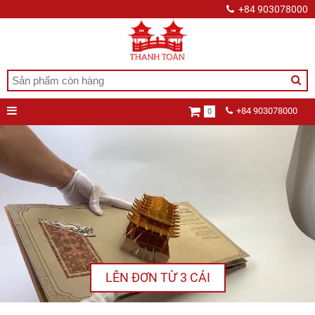
+84 903078000
+84 903078000
0
LÊN ĐƠN TỪ 3 CÁI
Pop
ABOUT
NEW