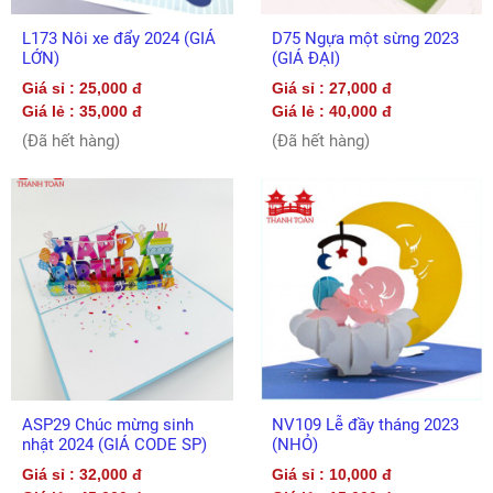
L173 Nôi xe đẩy 2024 (GIÁ
D75 Ngựa một sừng 2023
LỚN)
(GIÁ ĐẠI)
Giá sỉ : 25,000 đ
Giá sỉ : 27,000 đ
Giá lẻ : 35,000 đ
Giá lẻ : 40,000 đ
(Đã hết hàng)
(Đã hết hàng)
ASP29 Chúc mừng sinh
NV109 Lễ đầy tháng 2023
nhật 2024 (GIÁ CODE SP)
(NHỎ)
Giá sỉ : 32,000 đ
Giá sỉ : 10,000 đ