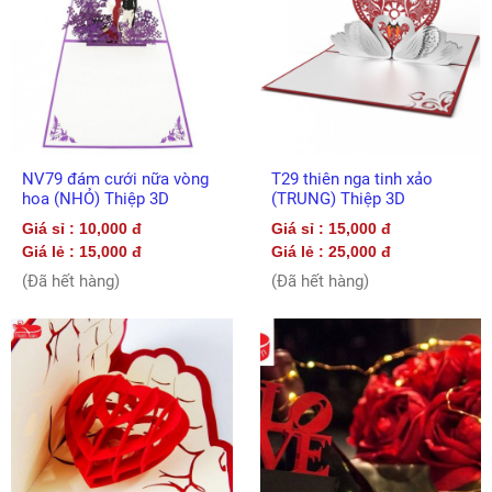
NV79 đám cưới nữa vòng
T29 thiên nga tinh xảo
hoa (NHỎ) Thiệp 3D
(TRUNG) Thiệp 3D
Giá sỉ : 10,000 đ
Giá sỉ : 15,000 đ
Giá lẻ : 15,000 đ
Giá lẻ : 25,000 đ
(Đã hết hàng)
(Đã hết hàng)