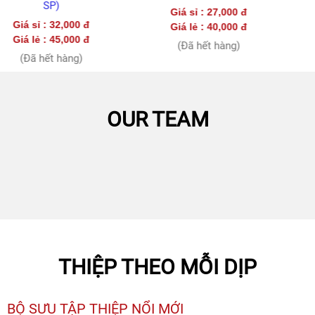
CARD
Giá sỉ : 27,000 đ
Giá lẻ : 40,000 đ
MEANS
Giá lẻ : 40,000 đ
OF
(Đã hết hàng)
TRANSPORT
(Đã hết hàng)
&
POP
UP
ANIMAL
CARD
OTHER
TOPICS
OUR TEAM
POP
UP
CARD
CUSTOM
POP
UP
CARD
THIỆP THEO MỖI DỊP
BỘ SƯU TẬP THIỆP NỔI MỚI