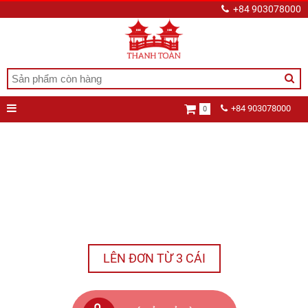
+84 903078000
+84 903078000
0
LÊN ĐƠN TỪ 3 CÁI
Pop
ABOUT
NEW
Up
US
ARRIVAL
Card
POP
POP-