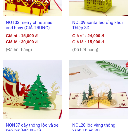
NOT03 merry christmas
NOL09 santa leo ống khói
and hpny (GIÁ TRUNG)
Thiệp 3D
Giá sỉ : 15,000 đ
Giá sỉ : 24,000 đ
Giá lẻ : 30,000 đ
Giá lẻ : 15,000 đ
(Đã hết hàng)
(Đã hết hàng)
NON37 cây thông lộc và xe
NOL28 lộc vàng thông
kéo bự (GIÁ NHỎ)
xanh Thiệp 3D