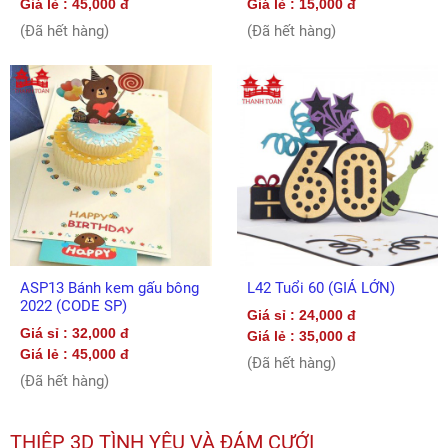
Giá lẻ : 45,000 đ
Giá lẻ : 15,000 đ
(Đã hết hàng)
(Đã hết hàng)
ASP13 Bánh kem gấu bông
L42 Tuổi 60 (GIÁ LỚN)
2022 (CODE SP)
Giá sỉ : 24,000 đ
Giá sỉ : 32,000 đ
Giá lẻ : 35,000 đ
Giá lẻ : 45,000 đ
(Đã hết hàng)
(Đã hết hàng)
THIỆP 3D TÌNH YÊU VÀ ĐÁM CƯỚI